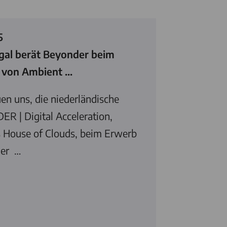
5
27.5.2025
gal
berät Beyonder beim
Global Law 
von Ambient ...
2025: Ausgeze
en uns, die niederländische
Wir freuen un
R | Digital Acceleration,
nicht unbemer
 House of Clouds, beim Erwerb
Law Experts 
ner …
VCvF.legal
als
of the Year“ 