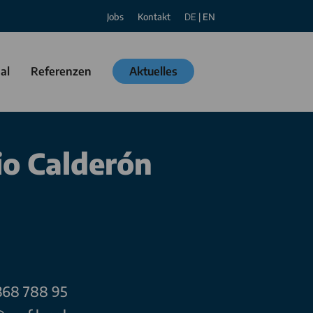
Jobs
Kontakt
DE
|
EN
al
Referenzen
Aktuelles
o Calderón
 368 788 95