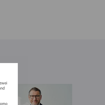
 zwei
und
atomo