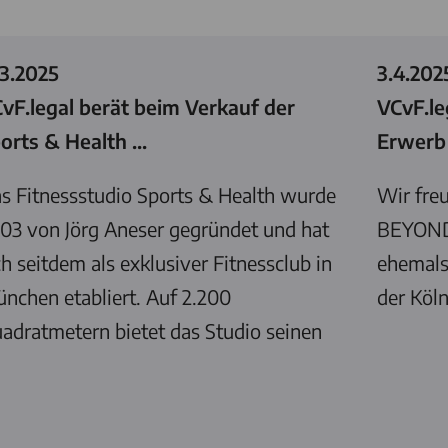
.3.2025
3.4.202
vF.legal
berät beim Verkauf der
VCvF.le
orts & Health ...
Erwerb 
s Fitnessstudio Sports & Health wurde
Wir freu
03 von Jörg Aneser gegründet und hat
BEYONDE
ch seitdem als exklusiver Fitnessclub in
ehemals
nchen etabliert. Auf 2.200
der Köl
adratmetern bietet das Studio seinen