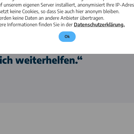
n ein einfaches ‚Ja‘
uf unserem eigenen Server installiert, anonymisiert Ihre IP-Adre
etzt keine Cookies, so dass Sie auch hier anonym bleiben.
gt, dann sagen wir
erden keine Daten an andere Anbieter übertragen.
re Informationen finden Sie in der
Datenschutzerklärung.
ht es darum, auf den
Ok
n und Lösungen zu
lich weiterhelfen.