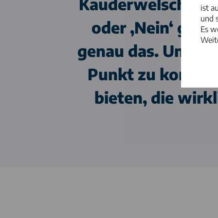
Kauderwelsch. Wen
ist a
und s
oder ‚Nein‘ genü
Es w
Weite
genau das. Uns ge
Punkt zu komme
bieten, die wirk