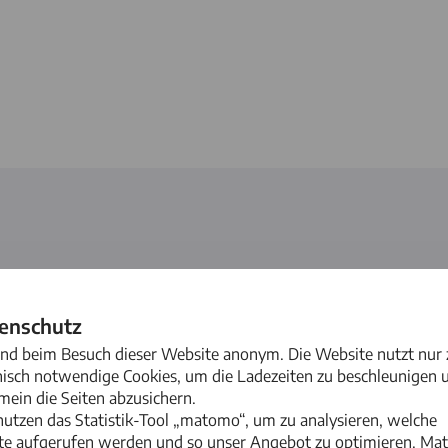
ren Mandantinnen und
enschutz
 und verständliche
sind beim Besuch dieser Website anonym. Die Website nutzt nur
nisch notwendige Cookies, um die Ladezeiten zu beschleunigen 
mein die Seiten abzusichern.
ein juristisches
nutzen das Statistik-Tool „matomo“, um zu analysieren, welche
lte aufgerufen werden und so unser Angebot zu optimieren. M