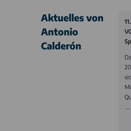
Aktuelles von
11
Antonio
VC
Sp
Calderón
Da
20
si
Mü
Qu
…