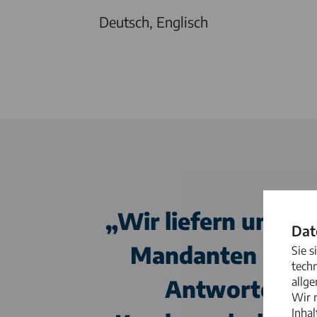
Deutsch, Englisch
Wir liefern unse
Dat
Mandanten klare
Sie 
tech
allge
Antworten – k
Wir 
Inha